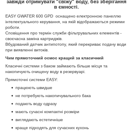
завжди отримувати "свіжу" воду, без зберігання
в ємності.
EASY GWATER 600 GPD оснащено електронною панеллю
інтелектуального керування, на якій відображаються режими
роботи.
Сповіщення про термін служби фільтрувальних елементів -
своєчасна заміна картриджів.
Вбудований датчик антипотопу, який перекриває подачу води
при виявленні витоків.
Чим прямоточний осмос кращий за класичний
Класичні системи з баком займають більше місця та
накопичують очищену воду в резервуарі.
Прямоточні системи EASY:
працюють швидше
не потребують накопичувального бака
подають воду одразу
мають сучасні компактні розміри
виглядають естетичніше
краще підходять для сучасних кухонь