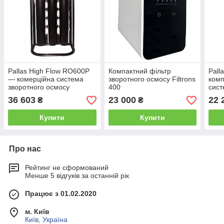
Pallas High Flow RO600Р
Компактний фільтр
Pall
— комерційна система
зворотного осмосу Filtrons
комп
зворотного осмосу
400
сист
осм
36 603
23 000
22 
₴
₴
Купити
Купити
Про нас
Рейтинг не сформований
Менше 5 відгуків за останній рік
Працює з 01.02.2020
м. Київ
Київ, Україна