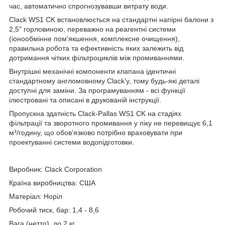
час, автоматично спрогнозувавши витрату води.
Clack WS1 CK встановлюється на стандартні напірні балони з
2,5" горловиною, переважно на реагентні системи
(іонообмінне пом'якшення, комплексне очищення),
правильна робота та ефективність яких залежить від
дотримання чітких фільтроциклів між промиваннями.
Внутрішні механічні компоненти клапана ідентичні
стандартному англомовному Clack'у, тому будь-які деталі
доступні для заміни. За програмуванням - всі функції
ілюстровані та описані в друкованій інструкції.
Пропускна здатність Clack-Pallas WS1 CK на стадіях
фільтрації та зворотного промивання у піку не перевищує 6,1
м³/годину, що обов'язково потрібно враховувати при
проектуванні системи водопідготовки.
Виробник: Clack Corporation
Країна виробництва: США
Матеріал: Норіл
Робочий тиск, бар: 1,4 - 8,6
Вага (нетто), до 2 кг