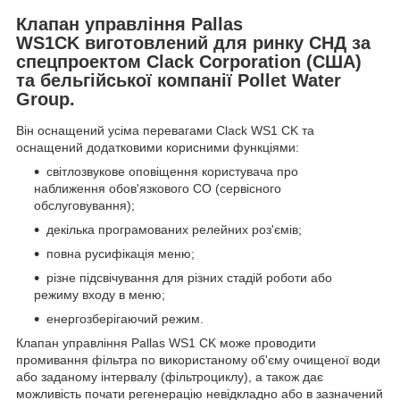
Клапан управління Pallas
WS1CK виготовлений для ринку СНД за
спецпроектом Clack Corporation (США)
та бельгійської компанії Pollet Water
Group.
Він оснащений усіма перевагами Clack WS1 CK та
оснащений додатковими корисними функціями:
світлозвукове оповіщення користувача про
наближення обов'язкового СО (сервісного
обслуговування);
декілька програмованих релейних роз'ємів;
повна русифікація меню;
різне підсвічування для різних стадій роботи або
режиму входу в меню;
енергозберігаючий режим.
Клапан управління Pallas WS1 CK може проводити
промивання фільтра по використаному об'єму очищеної води
або заданому інтервалу (фільтроциклу), а також дає
можливість почати регенерацію невідкладно або в зазначений