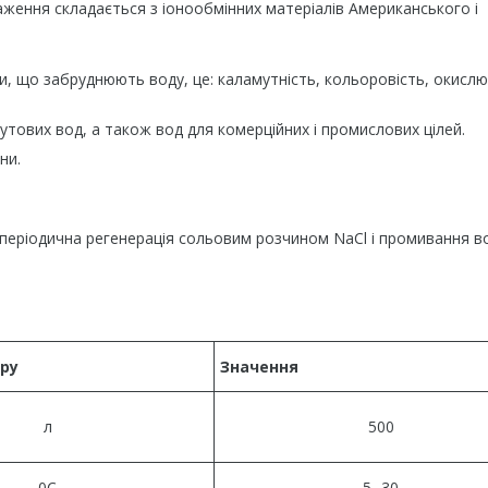
аження складається з іонообмінних матеріалів Американського і
, що забруднюють воду, це: каламутність, кольоровість, окислю
тових вод, а також вод для комерційних і промислових цілей.
ни.
 періодична регенерація сольовим розчином NaCl і промивання в
ру
Значення
л
500
0С
5...30