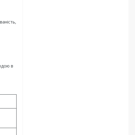
ваність,
одою в