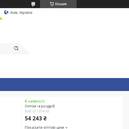
Кошик
Київ, Україна
В наявності
Оптом і в роздріб
Код:
CI-1354-X2
54 243 ₴
Показати оптові ціни