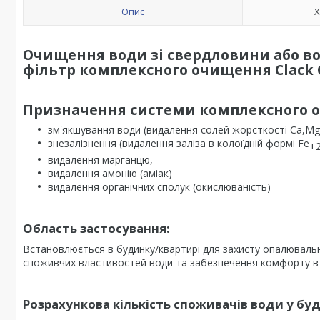
Опис
Х
Очищення води зі свердловини або вод
фільтр комплексного очищення Clack C
Призначення системи комплексного 
зм'якшування води (видалення солей жорсткості Ca,Mg
знезалізнення (видалення заліза в колоїдній формі Fe
+
видалення марганцю,
видалення амонію (аміак)
видалення органічних сполук (окислюваність)
Область застосування:
Встановлюється в будинку/квартирі для захисту опалювальн
споживчих властивостей води та забезпечення комфорту в 
Розрахункова кількість споживачів води у буд