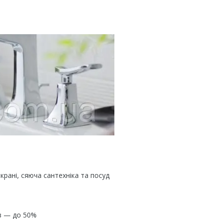
крані, сяюча сантехніка та посуд
е
в — до 50%