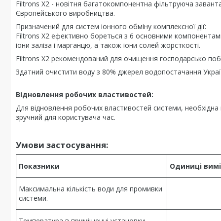
Filtrons X2 - новітня багатокомпонентна фільтруюча завант
Європейського виробництва.
Призначений для систем іонного обміну комплексної дії:
Filtrons X2 ефективно бореться з 6 основними компонентами
іони заліза і марганцю, а також іони солей жорсткості.
Filtrons X2 рекомендований для очищення господарсько побу
Здатний очистити воду з 80% джерел водопостачання Украї
Відновлення робочих властивостей:
Для відновлення робочих властивостей системи, необхідна
зручний для користувача час.
Умови застосування:
Показники
Одиниці вимі
Максимальна кількість води для промивки
системи.
Температура в приміщенні установки