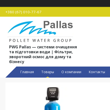
+380 (67) 010-77-67
PWG Pallas — системи очищення
та підготовки води | Фільтри,
зворотний осмос для дому та
бізнесу
Главная
Товары
О компании
Контакты