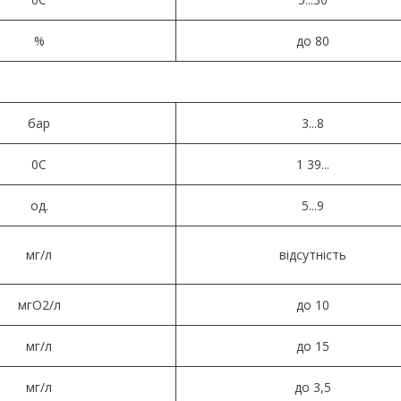
%
до 80
бар
3...8
0С
1 39...
од.
5...9
мг/л
відсутність
мгО2/л
до 10
мг/л
до 15
мг/л
до 3,5