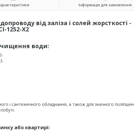
арактеристики
Інформація для замовлення
опроводу від заліза і солей жорсткості -
I-1252-X2
очищення води
:
),
),
2
ого і сантехнічного обладнання, а також для значного поліпше
побуті.
инку або квартирі: