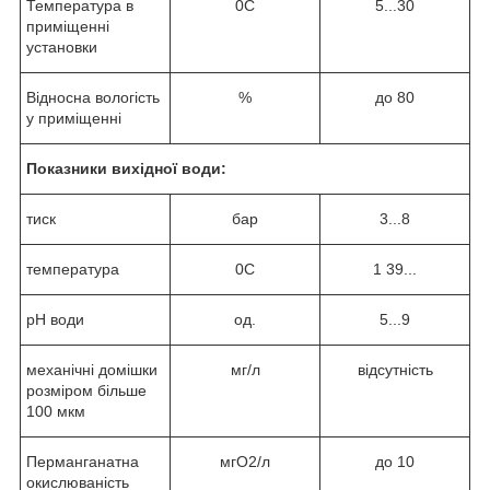
Температура в
0С
5...30
приміщенні
установки
Відносна вологість
%
до 80
у приміщенні
Показники вихідної води:
тиск
бар
3...8
температура
0С
1 39...
рН води
од.
5...9
механічні домішки
мг/л
відсутність
розміром більше
100 мкм
Перманганатна
мгО2/л
до 10
окислюваність