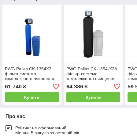
PWG Pallas CK-1354X2
PWG Pallas CK-1354-X2A
PWG 
фільтр-система
фільтр-система
філь
комплексного очищення
комплексного очищення
комп
води
води
води
61 740
64 386
59 
₴
₴
Купити
Купити
Про нас
Рейтинг не сформований
Менше 5 відгуків за останній рік