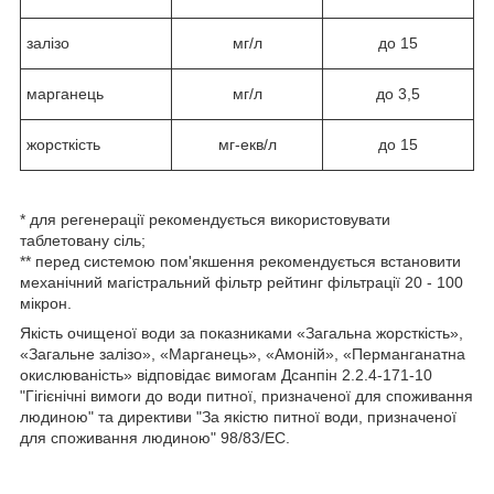
залізо
мг/л
до 15
марганець
мг/л
до 3,5
жорсткість
мг-екв/л
до 15
* для регенерації рекомендується використовувати
таблетовану сіль;
** перед системою пом'якшення рекомендується встановити
механічний магістральний фільтр рейтинг фільтрації 20 - 100
мікрон.
Якість очищеної води за показниками «Загальна жорсткість»,
«Загальне залізо», «Марганець», «Амоній», «Перманганатна
окислюваність» відповідає вимогам Дсанпін 2.2.4-171-10
"Гігієнічні вимоги до води питної, призначеної для споживання
людиною" та директиви "За якістю питної води, призначеної
для споживання людиною" 98/83/EC.