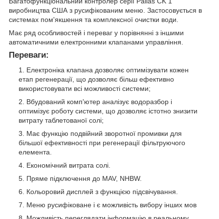
Багатофункціональний контролер серії Pallas CK 1
виробництва США з русифікованим меню. Застосовується в
системах пом'якшення та комплексної очистки води.
Має ряд особливостей і переваг у порівнянні з іншими
автоматичними електронними клапанами управління.
Переваги:
Електроніка клапана дозволяє оптимізувати кожен
етап регенерації, що дозволяє більш ефективно
використовувати всі можливості системи;
Вбудований комп'ютер аналізує водоразбор і
оптимізує роботу системи, що дозволяє істотно знизити
витрату таблетованої солі;
Має функцію подвійний зворотної промивки для
більшої ефективності при регенерації фільтруючого
елемента.
Економічний витрата солі.
Пряме підключення до MAV, NHBW.
Кольоровий дисплей з функцією підсвічування.
Меню русифіковане і є можливість вибору інших мов
Можливість переглядати інформацію в реальному