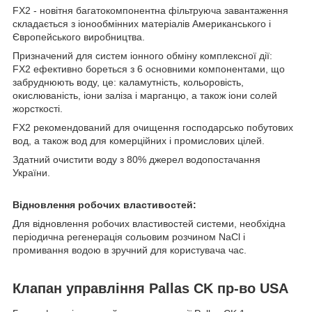
FX2 - новітня багатокомпонентна фільтруюча завантаження
складається з іонообмінних матеріалів Американського і
Європейського виробництва.
Призначений для систем іонного обміну комплексної дії:
FX2 ефективно бореться з 6 основними компонентами, що
забруднюють воду, це: каламутність, кольоровість,
окислюваність, іони заліза і марганцю, а також іони солей
жорсткості.
FX2 рекомендований для очищення господарсько побутових
вод, а також вод для комерційних і промислових цілей.
Здатний очистити воду з 80% джерел водопостачання
України.
Відновлення робочих властивостей:
Для відновлення робочих властивостей системи, необхідна
періодична регенерація сольовим розчином NaCl і
промивання водою в зручний для користувача час.
Клапан управління Pallas CK пр-во USA