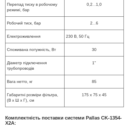
Перепад тиску в робочому
0,2...1,0
режимі, бар
Робочий тиск, бар
2...6
Електроживлення
230 В, 50 Гц
Споживана потужність, Вт
30
Діаметр підключення
1"
трубопроводів
Вага нетто, кг
85
Габаритні розміри фільтра,
175 х 75 х 45
(В х Ш х Г), см
Комплектність поставки системи Pallas CK-1354-
X2A: