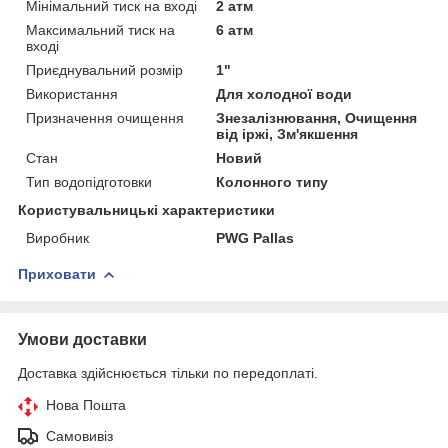
Мінімальний тиск на вході
2 атм
Максимальний тиск на
6 атм
вході
Приєднувальний розмір
1"
Використання
Для холодної води
Призначення очищення
Знезалізнювання, Очищення
від іржі, Зм'якшення
Стан
Новий
Тип водопідготовки
Колонного типу
Користувальницькі характеристики
Виробник
PWG Pallas
Приховати
Умови доставки
Доставка здійснюється тільки по передоплаті.
Нова Пошта
Самовивіз