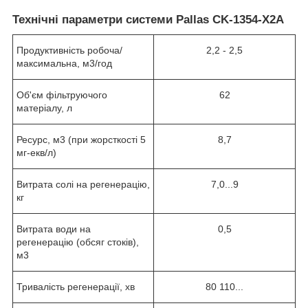
Технічні параметри системи Pallas CK-1354-X2A
Продуктивність робоча/
2,2 - 2,5
максимальна, м3/год
Об'єм фільтруючого
62
матеріалу, л
Ресурс, м3 (при жорсткості 5
8,7
мг-екв/л)
Витрата солі на регенерацію,
7,0...9
кг
Витрата води на
0,5
регенерацію (обсяг стоків),
м3
Тривалість регенерації, хв
80 110...