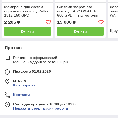
Мембрана для систем
Системи зворотного
Лабо
обратнного осмосу Pallas
осмосу EASY GWATER
очи
1812-150 GPD
600 GPD — прямоточні
WAT
фільтри нового покоління
RODІ
2 205
15 000
₴
₴
типу 
Цін
Купити
Купити
Про нас
Рейтинг не сформований
Менше 5 відгуків за останній рік
Працює з 01.02.2020
м. Київ
Київ, Україна
Контакти
Сьогодні працює з 10:00 до 18:00
Показати весь графік роботи