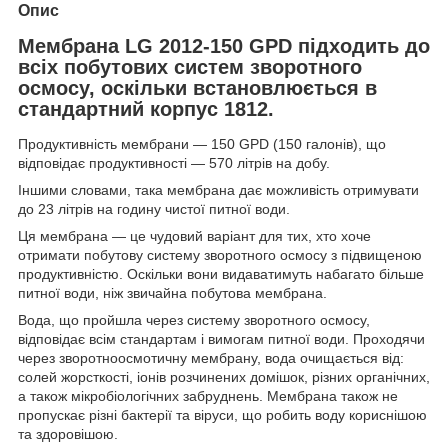
Опис
Мембрана LG 2012-150 GPD
підходить до
всіх побутових систем зворотного
осмосу, оскільки встановлюється в
стандартний корпус 1812.
Продуктивність мембрани — 150 GPD (150 галонів), що
відповідає продуктивності — 570 літрів на добу.
Іншими словами, така мембрана дає можливість отримувати
до 23 літрів на годину чистої питної води.
Ця мембрана — це чудовий варіант для тих, хто хоче
отримати побутову систему зворотного осмосу з підвищеною
продуктивністю. Оскільки вони видаватимуть набагато більше
питної води, ніж звичайна побутова мембрана.
Вода, що пройшла через систему зворотного осмосу,
відповідає всім стандартам і вимогам питної води. Проходячи
через зворотноосмотичну мембрану, вода очищається від:
солей жорсткості, іонів розчинених домішок, різних органічних,
а також мікробіологічних забруднень. Мембрана також не
пропускає різні бактерії та віруси, що робить воду кориснішою
та здоровішою.